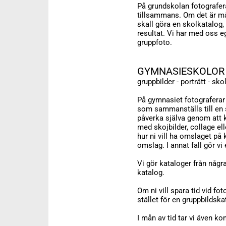
På grundskolan fotografera
tillsammans. Om det är må
skall göra en skolkatalog,
resultat. Vi har med oss e
gruppfoto.
GYMNASIESKOLOR
gruppbilder - porträtt - sk
På gymnasiet fotograferar v
som sammanställs till en s
påverka själva genom att 
med skojbilder, collage e
hur ni vill ha omslaget på k
omslag. I annat fall gör vi 
Vi gör kataloger från någr
katalog.
Om ni vill spara tid vid fo
stället för en gruppbildska
I mån av tid tar vi även ko