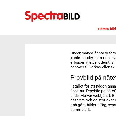
Skip
to
main
content
Hämta bild
Under många år har vi foto
konfirmander m m och lever
erbjuder vi ett modernt, sm
behöver tillverkas eller sk
Provbild på näte
I stället för att någon anna
finns nu "Provbild på näte
bilder via vår webtjänst. B
bäst om och de storlekar
och göra bilder i färg, sva
samma ark.