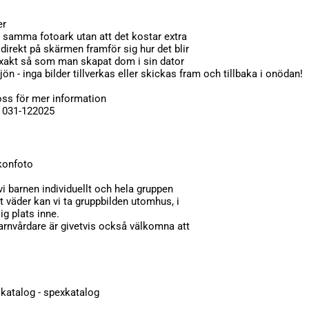
er
å samma fotoark utan att det kostar extra
direkt på skärmen framför sig hur det blir
xakt så som man skapat dom i sin dator
jön - inga bilder tillverkas eller skickas fram och tillbaka i onödan!
ss för mer information
 - 031-122025
skonfoto
vi barnen individuellt och hela gruppen
t väder kan vi ta gruppbilden utomhus, i
lig plats inne.
rnvårdare är givetvis också välkomna att
olkatalog - spexkatalog