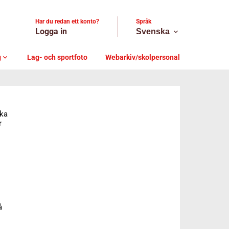
Har du redan ett konto?
Språk
Logga in
Svenska
expand_more
g
expand_more
Lag- och sportfoto
Webarkiv/skolpersonal
aka
r
å