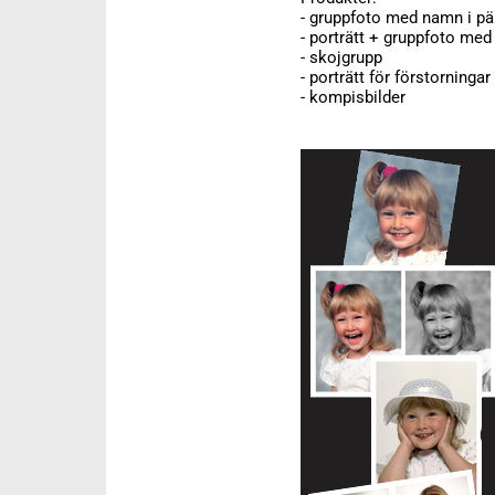
- gruppfoto med namn i p
- porträtt + gruppfoto me
- skojgrupp
- porträtt för förstorninga
- kompisbilder