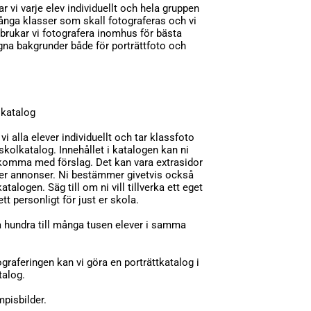
r vi varje elev individuellt och hela gruppen
nga klasser som skall fotograferas och vi
 brukar vi fotografera inomhus för bästa
gna bakgrunder både för porträttfoto och
olkatalog
i alla elever individuellt och tar klassfoto
kolkatalog. Innehållet i katalogen kan ni
komma med förslag. Det kan vara extrasidor
ller annonser. Ni bestämmer givetvis också
atalogen. Säg till om ni vill tillverka ett eget
ett personligt för just er skola.
a hundra till många tusen elever i samma
tograferingen kan vi göra en porträttkatalog i
talog.
mpisbilder.