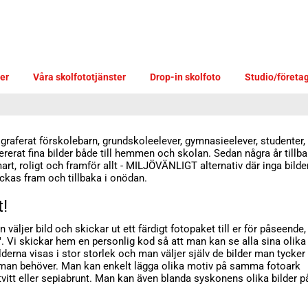
er
Våra skolfototjänster
Drop-in skolfoto
Studio/företa
graferat förskolebarn, grundskoleelever, gymnasieelever, studenter,
erat fina bilder både till hemmen och skolan. Sedan några år tillb
art, roligt och framför allt - MILJÖVÄNLIGT alternativ där inga bilde
ickas fram och tillbaka i onödan.
t!
n väljer bild och skickar ut ett färdigt fotopaket till er för påseende,
t". Vi skickar hem en personlig kod så att man kan se alla sina olika
ilderna visas i stor storlek och man väljer själv de bilder man tycker
 man behöver. Man kan enkelt lägga olika motiv på samma fotoark
rtvitt eller sepiabrunt. Man kan även blanda syskonens olika bilder p