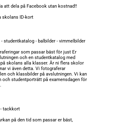
da att dela på Facebook utan kostnad!!
ra skolans ID-kort
 - studentkatalog - balbilder - vimmelbilder
graferingar som passar bäst för just Er
slutningen och en studentkatalog med
 skolans alla klasser. Är ni flera skolor
nar vi även detta. Vi fotograferar
en och klassbilder på avslutningen. Vi kan
en och studentporträtt på examensdagen för
.
O
 - tackkort
yrkan på den tid som passar er bäst,