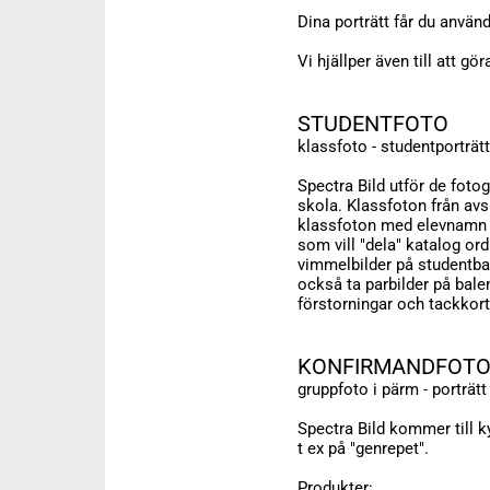
Dina porträtt får du använ
Vi hjällper även till att gö
STUDENTFOTO
klassfoto - studentporträtt
Spectra Bild utför de foto
skola. Klassfoton från av
klassfoton med elevnamn på
som vill "dela" katalog ord
vimmelbilder på studentbal
också ta parbilder på bal
förstorningar och tackkort
KONFIRMANDFOT
gruppfoto i pärm - porträtt
Spectra Bild kommer till k
t ex på "genrepet".
Produkter: