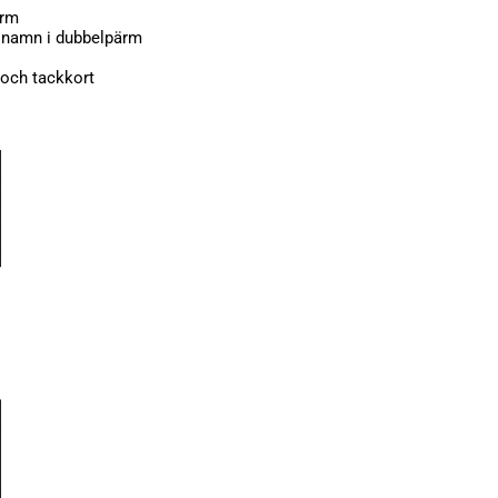
ärm
d namn i dubbelpärm
r och tackkort